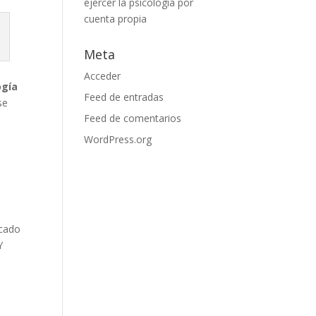
ejercer la psicología por
cuenta propia
Meta
Acceder
ogía
Feed de entradas
se
Feed de comentarios
WordPress.org
icado
Y