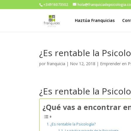
+34916073502
hola@franquiciadepsicologia.c
Haztúa Franquicias
Con
¿Es rentable la Psicolo
por
franquicia
|
Nov 12, 2018
|
Emprender en Ps
¿Es rentable la Psicolo
¿Qué vas a encontrar en
¿Es rentable la Psicología?
La páctica privada de la Psicología