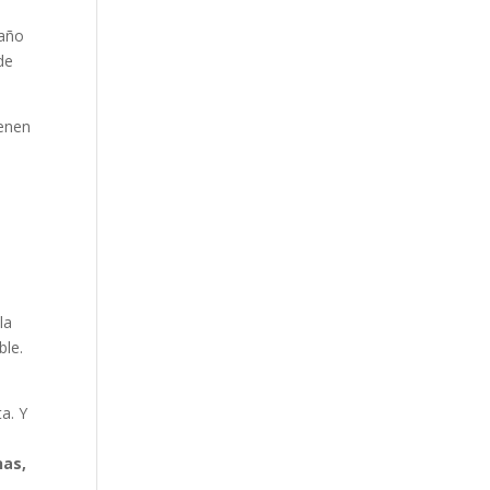
 año
de
ienen
la
ble.
a. Y
nas,