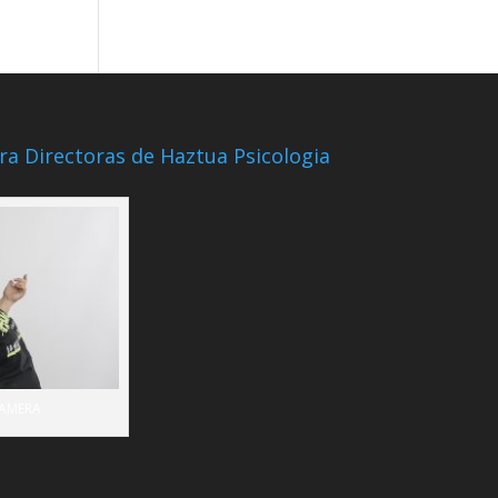
ra Directoras de Haztua Psicologia
CAMERA