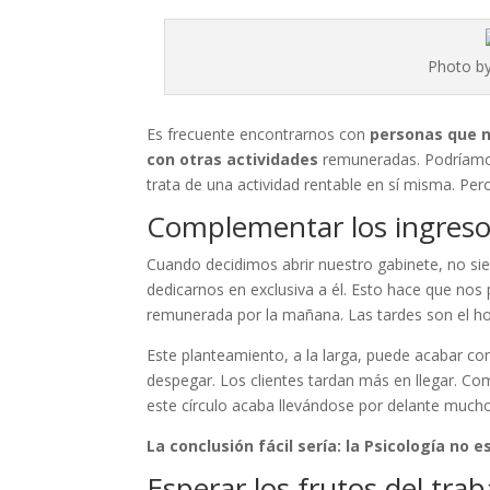
Photo b
Es frecuente encontrarnos con
personas que n
con otras actividades
remuneradas. Podríamos 
trata de una actividad rentable en sí misma. P
Complementar los ingresos 
Cuando decidimos abrir nuestro gabinete, no 
dedicarnos en exclusiva a él. Esto hace que nos
remunerada por la mañana. Las tardes son el hor
Este planteamiento, a la larga, puede acabar co
despegar. Los clientes tardan más en llegar. 
este círculo acaba llevándose por delante muc
La conclusión fácil sería: la Psicología no e
Esperar los frutos del trab