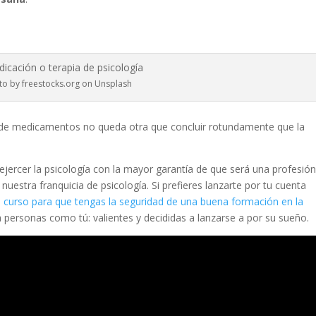
to by freestocks.org on Unsplash
 de medicamentos no queda otra que concluir rotundamente que la
ejercer la psicología con la mayor garantía de que será una profesió
 nuestra franquicia de psicología. Si prefieres lanzarte por tu cuenta
curso para que tengas la seguridad de una buena formación en la
 personas como tú: valientes y decididas a lanzarse a por su sueño.