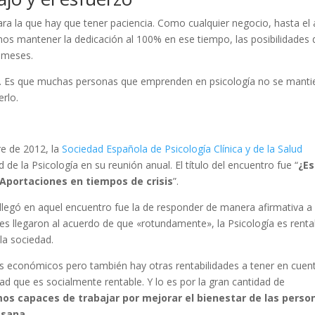
para la que hay que tener paciencia. Como cualquier negocio, hasta el
mos mantener la dedicación al 100% en ese tiempo, las posibilidades 
 meses.
le. Es que muchas personas que emprenden en psicología no se mant
rlo.
e de 2012, la
Sociedad Española de Psicología Clínica y de la Salud
d de la Psicología en su reunión anual. El título del encuentro fue “
¿Es
? Aportaciones en tiempos de crisis
”.
 llegó en aquel encuentro fue la de responder de manera afirmativa a 
ntes llegaron al acuerdo de que «rotundamente», la Psicología es renta
la sociedad.
s económicos pero también hay otras rentabilidades a tener en cuent
ad que es socialmente rentable. Y lo es por la gran cantidad de
mos capaces de trabajar por mejorar el bienestar de las perso
 sana
.