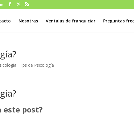
om
tacto
Nosotras
Ventajas de franquiciar
Preguntas fre
gía?
icología
,
Tips de Psicología
gía?
 este post?